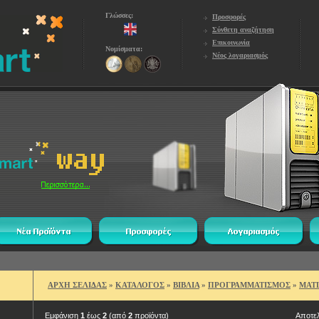
Γλώσσες:
Προσφορές
Σύνθετη αναζήτηση
Επικοινωνία
Νομίσματα:
Νέος λογαριασμός
ΑΡΧΗ ΣΕΛΙΔΑΣ
»
ΚΑΤΑΛΟΓΟΣ
»
ΒΙΒΛΙΑ
»
ΠΡΟΓΡΑΜΜΑΤΙΣΜΟΣ
»
MAT
Εμφάνιση
1
έως
2
(από
2
προϊόντα)
Αποτε