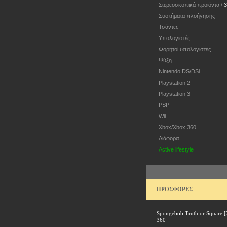
Στερεοσκοπικά προϊόντα /
Συστήματα πλοήγησης
Τσάντες
Υπολογιστές
Φορητοί υπολογιστές
Ψύξη
Nintendo DS/DSi
Playstation 2
Playstation 3
PSP
Wii
Xbox/Xbox 360
Διάφορα
Active lifestyle
ΠΡΟΣΦΟΡΕΣ
Spongebob Truth or Square 
360]