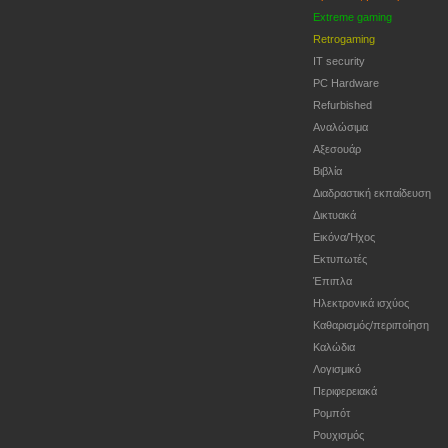
Extreme gaming
Retrogaming
IT security
PC Hardware
Refurbished
Αναλώσιμα
Αξεσουάρ
Βιβλία
Διαδραστική εκπαίδευση
Δικτυακά
Εικόνα/Ήχος
Εκτυπωτές
Έπιπλα
Ηλεκτρονικά ισχύος
Καθαρισμός/περιποίηση
Καλώδια
Λογισμικό
Περιφερειακά
Ρομπότ
Ρουχισμός