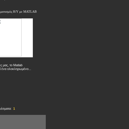
μματισμός Η/Υ με MATLAB
ες μας, το Matlab
ί ένα ολοκληρωμένο...
λέσματα:
1