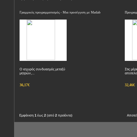
Γραμμικός προγραμματισμός - Μια προσέγγιση με Matlab
Προγρα
Ο ισχυρός συνδυασμός μεταξύ
Στις μέρ
μητρών,...
αποτελε
36,17€
32,46€
Εμφάνιση
1
έως
2
(από
2
προϊόντα)
Αποτε