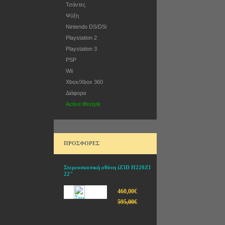
Τσάντες
Ψύξη
Nintendo DS/DSi
Playstation 2
Playstation 3
PSP
Wii
Xbox/Xbox 360
Διάφορα
Active lifestyle
ΠΡΟΣΦΟΡΕΣ
Στερεοσκοπική οθόνη iZ3D H220Z1
22"
460,00€
595,00€