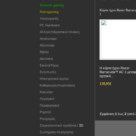
Extreme gaming
Κάρτα ήχου Razer Barra
Retrogaming
1
Υπολογιστές
PC Hardware
Αλληλεπιδραστικοί πίνακες
Αναλώσιμα
Αξεσουάρ
Βιβλία
Δικτυακά
Εικόνα/Ήχος
Η κάρτα ήχου Razer
Εκτυπωτές
Barracuda™ AC-1 μεταφέ
ηχητικά...
Ηλεκτρονικά ισχύος
139,95€
Καθαρισμός/περιποίηση
Καλώδια
Λογισμικό
Περιφερειακά
Ρομπότ
Εμφάνιση
1
έως
2
(από
Ρουχισμός
Στερεοσκοπικά προϊόντα /
3D
Συστήματα πλοήγησης