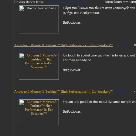
καταχώρησε την κριτ
Ποντίκι Roccat Kone
Από τον χρήστη Δημήτριος Μ.
Πάρα πολύ καλό ποντίκι και στην λειτουργεία του
αντέχει στα πεσίματα και..
Βαθμολογία:
κ
Ακουστικά Monster® Turbine™ High Performance In-Ear Speakers™
Από τον
χρήστη Aric Annear, enduserblog.com
It's tough to spend time with the Turbines and not t
ear may already be ..
Βαθμολογία:
κ
Ακουστικά Monster® Turbine™ High Performance In-Ear Speakers™
Από τον
χρήστη Steve Guttenberg, CNET
Impact and pedal-to-the-metal dynamic oomph we
Βαθμολογία: