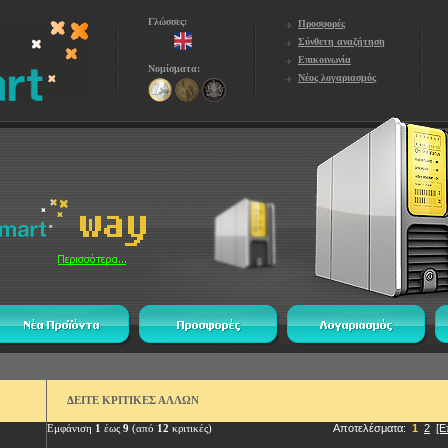
Γλώσσες:
Προσφορές
Σύνθετη αναζήτηση
Επικοινωνία
Νομίσματα:
Νέος λογαριασμός
ΔΕΙΤΕ ΚΡΙΤΙΚΕΣ ΑΛΛΩΝ
Εμφάνιση
1
έως
9
(από
12
κριτικές)
Αποτελέσματα:
1
2
[Ε