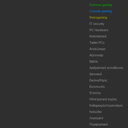
Extreme gaming
Console gaming
Retrogaming
IT security
PC Hardware
Refurbished
Tablet PCs
Αναλώσιμα
Αξεσουάρ
Βιβλία
Διαδραστική εκπαίδευση
Δικτυακά
Εικόνα/Ήχος
Εκτυπωτές
Έπιπλα
Ηλεκτρονικά ισχύος
Καθαρισμός/περιποίηση
Καλώδια
Λογισμικό
Περιφερειακά