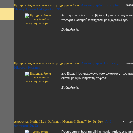
κατα
Πραγματολογία των γλωσσών προγραμματισμού
Από τον χρήστη Christopher
Vickery, Queens College of CUNY
Αυτή η νέα έκδοση του βιβλίου Πραγματολογία 
προγραμματισμού πετυχαίνει με εξαιρετικό τρό..
Βαθμολογία:
κατα
Πραγματολογία των γλωσσών προγραμματισμού
Από τον χρήστη Jim Larus,
Microsoft Research
Στο βιβλίο Πραγματολογία των γλωσσών προγραμμ
εξηγεί με αξιοθαύμαστη σαφήνει..
Βαθμολογία:
καταχώ
Ακουστικά Studio High-Definition Monster® Beats™ by Dr. Dre
Από
τον χρήστη Dr. Dre
People aren’t hearing all the music. Artists and p