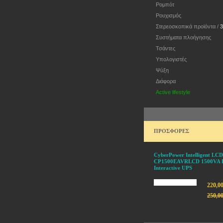
Ρομπότ
Ρουχισμός
Στερεοσκοπικά προϊόντα /
Συστήματα πλοήγησης
Τσάντες
Υπολογιστές
Ψύξη
Διάφορα
Active lifestyle
ΠΡΟΣΦΟΡΕΣ
CyberPower Intelligent LCD
CP1500EAVRLCD 1500VA L
Interactive UPS
220,0
250,0