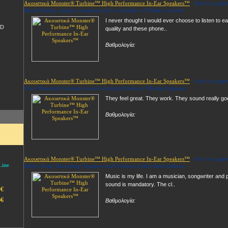
Ακουστικά Monster® Turbine™ High Performance In-Ear Speakers™
Από τον χρήσ
David Chesky, pianist, composer and co-founder of Chesky records
I never thought I would ever choose to listen to 
3D
quality and these phone..
Βαθμολογία:
Ακουστικά Monster® Turbine™ High Performance In-Ear Speakers™
Από τον χρήσ
Tony Maserrati, Grammy award winning Producer, Mixing Engineer,
They feel great. They work. They sound really good
Βαθμολογία:
Ακουστικά Monster® Turbine™ High Performance In-Ear Speakers™
Από τον χρήσ
ine
Bobby Avila, Recording Engineer and Producer,Usher,Janet Jackson
Music is my life. I am a musician, songwriter and
sound is mandatory. The cl..
0€
0€
Βαθμολογία: